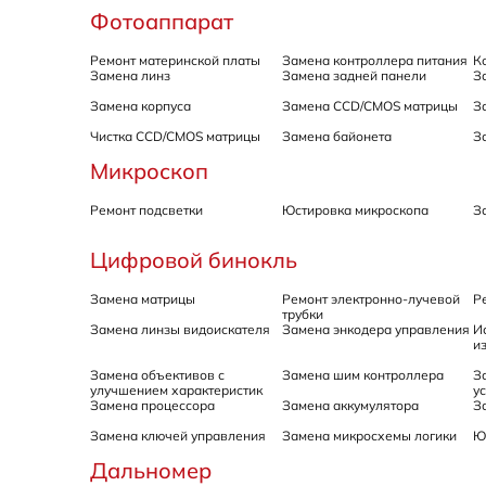
Фотоаппарат
Ремонт материнской платы
Замена контроллера питания
К
Замена линз
Замена задней панели
З
Замена корпуса
Замена CCD/CMOS матрицы
З
Чистка CCD/CMOS матрицы
Замена байонета
З
Микроскоп
Ремонт подсветки
Юстировка микроскопа
З
Цифровой бинокль
Замена матрицы
Ремонт электронно-лучевой
Р
трубки
Замена линзы видоискателя
Замена энкодера управления
И
и
Замена объективов с
Замена шим контроллера
З
улучшением характеристик
у
Замена процессора
Замена аккумулятора
З
Замена ключей управления
Замена микросхемы логики
Ю
Дальномер