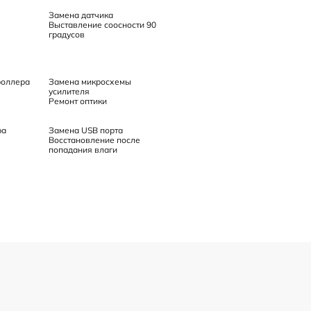
Замена датчика
Выставление соосности 90
градусов
роллера
Замена микросхемы
усилителя
Ремонт оптики
ра
Замена USB порта
Восстановление после
попадания влаги