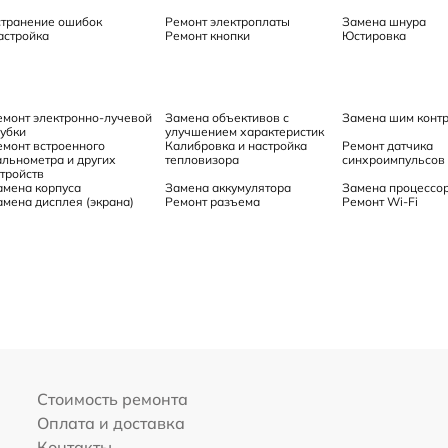
странение ошибок
Ремонт электроплаты
Замена шнура
астройка
Ремонт кнопки
Юстировка
емонт электронно-лучевой
Замена объективов с
Замена шим конт
рубки
улучшением характеристик
емонт встроенного
Калибровка и настройка
Ремонт датчика
альнометра и других
тепловизора
синхроимпульсов
стройств
амена корпуса
Замена аккумулятора
Замена процессо
амена дисплея (экрана)
Ремонт разъема
Ремонт Wi-Fi
Стоимость ремонта
Оплата и доставка
Контакты