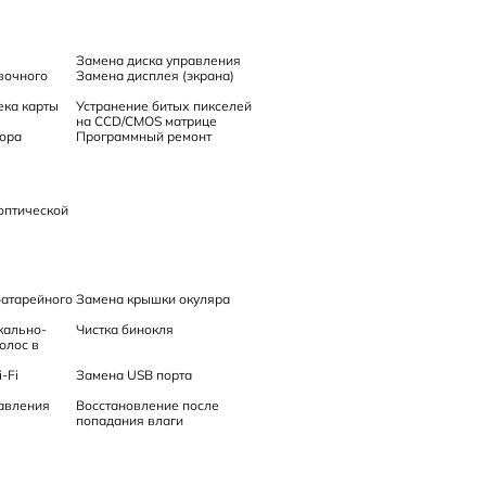
Замена диска управления
вочного
Замена дисплея (экрана)
ека карты
Устранение битых пикселей
на CCD/CMOS матрице
ора
Программный ремонт
 оптической
батарейного
Замена крышки окуляра
кально-
Чистка бинокля
олос в
-Fi
Замена USB порта
авления
Восстановление после
попадания влаги