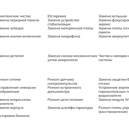
омплексная чистка
Юстировка
Замена вспышки
амена передней панели
Замена устройства
Замена фокусиро
стабилизации
экрана
амена затвора
Замена материнской платы
Замена платы отс
памяти
амена кнопки включения
Замена микрофона
Замена аккумулят
амена деталей
Замена смазки механических
Чистка и наладка
узлов микроскопа
системы
емонт оптики
Ремонт датчика
Замена защёлки 
синхроимпульсов
отсека
справление инверсии
Ремонт встроенного
Устранение верти
зображения
дальнометра
горизонтальных п
видоискателе
амена микросхемы
Ремонт цепи питания
Замена модуля Wi
силителя
амена корпуса
Замена шлейфа гарнитуры
Ремонт платы упр
(восстановление)
стировка бинокля