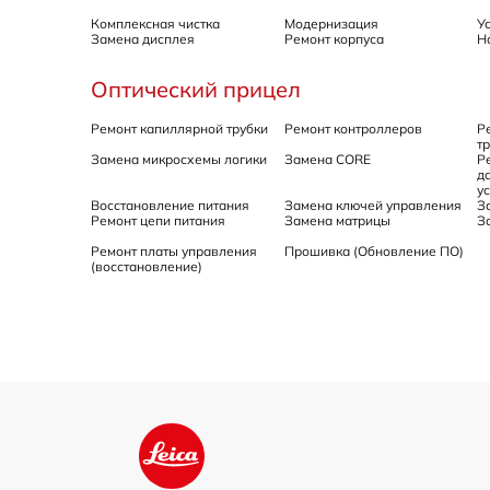
Комплексная чистка
Модернизация
У
Замена дисплея
Ремонт корпуса
Н
Оптический прицел
Ремонт капиллярной трубки
Ремонт контроллеров
Р
т
Замена микросхемы логики
Замена CORE
Р
д
у
Восстановление питания
Замена ключей управления
З
Ремонт цепи питания
Замена матрицы
З
Ремонт платы управления
Прошивка (Обновление ПО)
(восстановление)