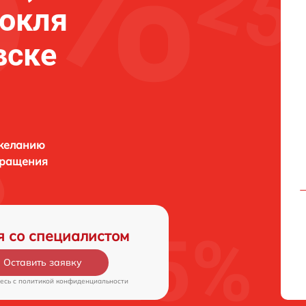
нокля
вске
 желанию
бращения
я со специалистом
Оставить заявку
есь c
политикой конфиденциальности