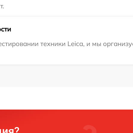
т.
сти
тировании техники Leica, и мы организу
ция?