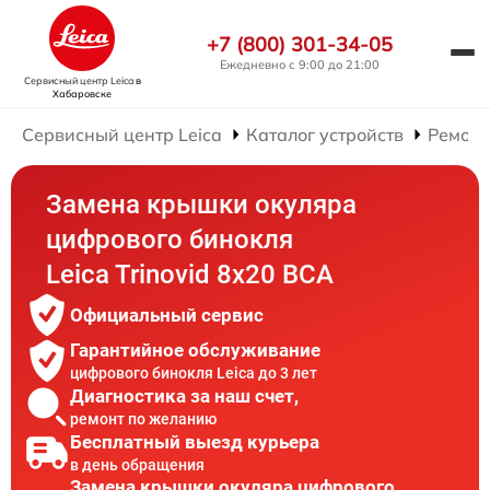
+7 (800) 301-34-05
Ежедневно с 9:00 до 21:00
Сервисный центр Leica
в
Хабаровске
Сервисный центр Leica
Каталог устройств
Ремонт
Замена крышки окуляра
цифрового бинокля
Leica Trinovid 8x20 BCA
Официальный сервис
Гарантийное обслуживание
цифрового бинокля Leica до 3 лет
Диагностика за наш счет,
ремонт по желанию
Бесплатный выезд курьера
в день обращения
Замена крышки окуляра цифрового