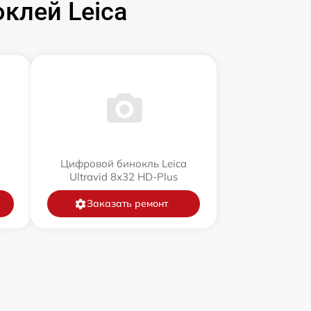
клей Leica
a
Цифровой бинокль Leica
Ultravid 8x32 HD-Plus
Заказать ремонт