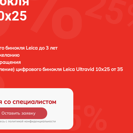
нокля
10x25
о бинокля Leica до 3 лет
 желанию
бращения
вление) цифрового бинокля
Leica Ultravid 10x25 от 35
я со специалистом
Оставить заявку
есь c
политикой конфиденциальности