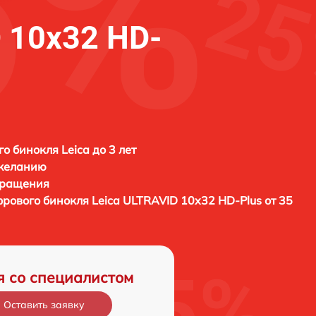
 10x32 HD-
о бинокля Leica до 3 лет
 желанию
бращения
фрового бинокля
Leica ULTRAVID 10x32 HD-Plus от 35
я со специалистом
Оставить заявку