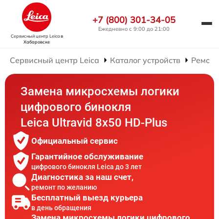
+7 (800) 301-34-05
Ежедневно с 9:00 до 21:00
Сервисный центр Leica
в
Хабаровске
Сервисный центр Leica
Каталог устройств
Ремонт
Замена микросхемы логики
цифрового бинокля
Leica Ultravid 8x50 HD-Plus
Официальный сервис
Гарантийное обслуживание
цифрового бинокля Leica до 3 лет
Диагностика за наш счет,
ремонт по желанию
Бесплатный выезд курьера
в день обращения
Замена микросхемы логики цифрового