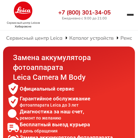
+7 (800) 301-34-05
Ежедневно с 9:00 до 21:00
Сервисный центр Leica
в
Хабаровске
Сервисный центр Leica
Каталог устройств
Ремонт
Замена аккумулятора
фотоаппарата
Leica Camera M Body
Официальный сервис
Гарантийное обслуживание
фотоаппарата Leica до 3 лет
Диагностика за наш счет,
ремонт по желанию
Бесплатный выезд курьера
в день обращения
Замена аккумулятора фотоаппарата