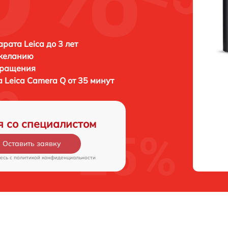
рата Leica до 3 лет
 желанию
бращения
а
Leica Camera Q от 35 минут
я со специалистом
Оставить заявку
есь c
политикой конфиденциальности