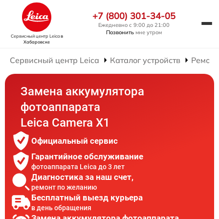
+7 (800) 301-34-05
Ежедневно с 9:00 до 21:00
Позвонить
мне утром
Сервисный центр Leica
в
Хабаровске
Сервисный центр Leica
Каталог устройств
Ремонт
Замена аккумулятора
фотоаппарата
Leica Camera X1
Официальный сервис
Гарантийное обслуживание
фотоаппарата Leica до 3 лет
Диагностика за наш счет,
ремонт по желанию
Бесплатный выезд курьера
в день обращения
Замена аккумулятора фотоаппарата