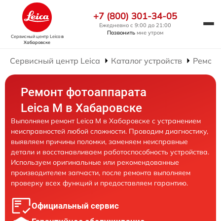
+7 (800) 301-34-05
Ежедневно с 9:00 до 21:00
Позвонить
мне утром
Сервисный центр Leica
в
Хабаровске
Сервисный центр Leica
Каталог устройств
Ремонт
Ремонт фотоаппарата
Leica M в Хабаровске
Выполняем ремонт Leica M в Хабаровске с устранением
неисправностей любой сложности. Проводим диагностику,
выявляем причины поломки, заменяем неисправные
детали и восстанавливаем работоспособность устройства.
Используем оригинальные или рекомендованные
производителем запчасти, после ремонта выполняем
проверку всех функций и предоставляем гарантию.
Официальный сервис