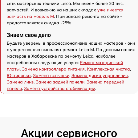
сеть мастерских техники Leica. Мы имеем более 20 тыс.
запчастей. И возможно на наших складах
уже имеется
запчасть на модель M
. При заказе ремонта на сайте -
предоставляется скидка -25%.
Знаем свое дело
Будьте уверены в профессионализме наших мастеров - они
с уверенностью выполнят ремонт Leica M. По данным наших
мастеров в Хабаровске по ремонту Leica, наиболее
востребованы следующие услуги:
Ремонт материнской
платы
,
Замена контроллера питания
,
Комплексная чистка
,
Юстировка
,
Замена вспышки
,
Замена диска управления
,
Замена линз
,
Замена задней панели
,
Замена передней
панели
,
Замена устройства стабилизации
.
Акции сервисного