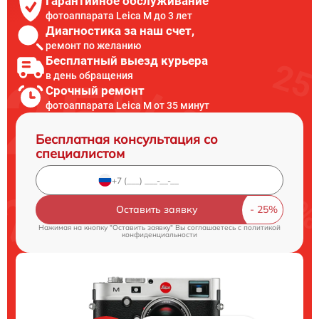
Гарантийное обслуживание
фотоаппарата Leica M до 3 лет
Диагностика за наш счет,
ремонт по желанию
Бесплатный выезд курьера
в день обращения
Срочный ремонт
фотоаппарата Leica M от 35 минут
Бесплатная консультация со
специалистом
Оставить заявку
Нажимая на кнопку "Оставить заявку" Вы соглашаетесь c
политикой
конфиденциальности