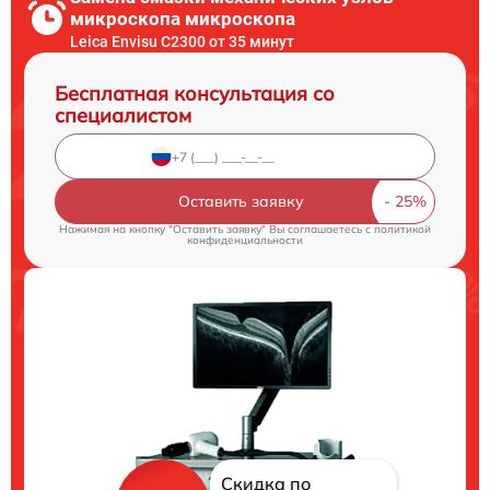
микроскопа микроскопа
Leica Envisu C2300 от 35 минут
Бесплатная консультация со
специалистом
Оставить заявку
Нажимая на кнопку "Оставить заявку" Вы соглашаетесь c
политикой
конфиденциальности
Скидка по